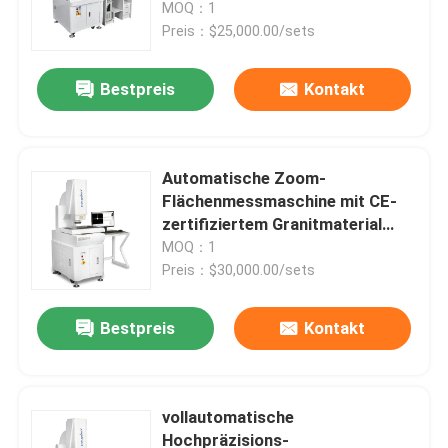
Präzision 0,2um für Elektronik
MOQ：1
und Kunststoffe
Preis：$25,000.00/sets
Bestpreis
Kontakt
Automatische Zoom-
Flächenmessmaschine mit CE-
zertifiziertem Granitmaterial
CNC-Vision-Messsystem
MOQ：1
Preis：$30,000.00/sets
Zu Hause
Bestpreis
Kontakt
Produkte
vollautomatische
Hochpräzisions-
Videos