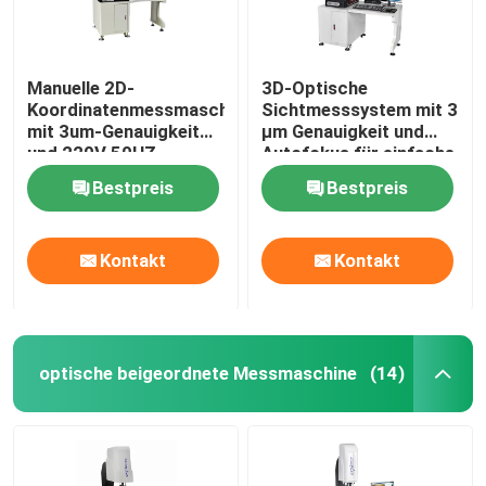
Manuelle 2D-
3D-Optische
Koordinatenmessmaschine
Sichtmesssystem mit 3
mit 3um-Genauigkeit
µm Genauigkeit und
und 220V 50HZ-
Autofokus für einfache
Leistung für
Installation in der
Bestpreis
Bestpreis
Präzisionsmessungen
Elektronik
Kontakt
Kontakt
optische beigeordnete Messmaschine
(14)