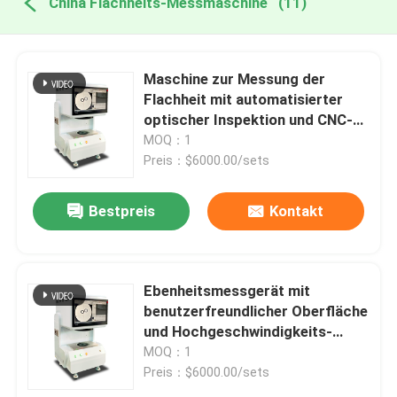
China Flachheits-Messmaschine
(11)
Maschine zur Messung der
Flachheit mit automatisierter
optischer Inspektion und CNC-
Vision, die eine präzise Messung
MOQ：1
der Flachheit zur Gewährleistung
Preis：$6000.00/sets
gewährleistet
Bestpreis
Kontakt
Ebenheitsmessgerät mit
benutzerfreundlicher Oberfläche
und Hochgeschwindigkeits-
Ebenheitsmessung für höhere
MOQ：1
Produktivität
Preis：$6000.00/sets