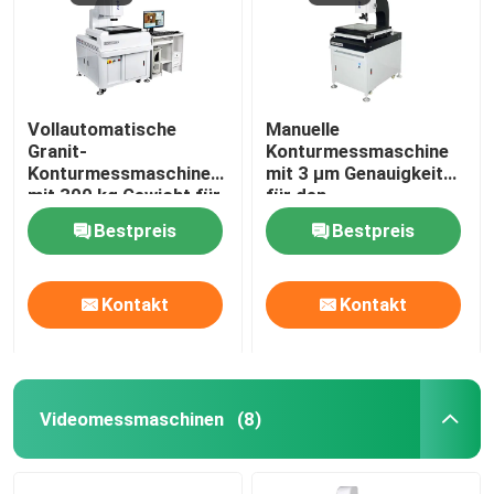
Vollautomatische
Manuelle
Granit-
Konturmessmaschine
Konturmessmaschine
mit 3 µm Genauigkeit
mit 300 kg Gewicht für
für den
Präzisions-CNC-
Mehrbrancheneinsatz
Bestpreis
Bestpreis
Vision-Messsystem
im 2D-Messsystem
Kontakt
Kontakt
Videomessmaschinen
(8)