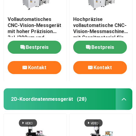
Vollautomatisches
Hochpräzise
CNC-Vision-Messgerät
vollautomatische CNC-
mit hoher Präzision
Vision-Messmaschine
3+L/200μm und
mit Granitmaterial für
Granitbasis, optisches
optische 3D-
Bestpreis
Bestpreis
Messinstrument
Messungen
Kontakt
Kontakt
2D-Koordinatenmessgerät
(28)