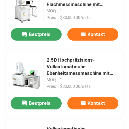
Flachmessmaschine mit
Granitmaterial für optische
MOQ：1
Über uns
Messungen
Preis：$30,000.00/sets
Bestpreis
Kontakt
Werksbesichtigung
Qualitätskontrolle
2.5D Hochpräzisions-
Vollautomatische
Kontakt mit uns
Ebenheitsmessmaschine mit
Granitmaterial für industrielle
MOQ：1
Bildverarbeitung
Preis：$30,000.00/sets
Neuigkeiten
Bestpreis
Kontakt
Rechtssachen
Cnc-Visions-Messmaschine
Vollautomatische