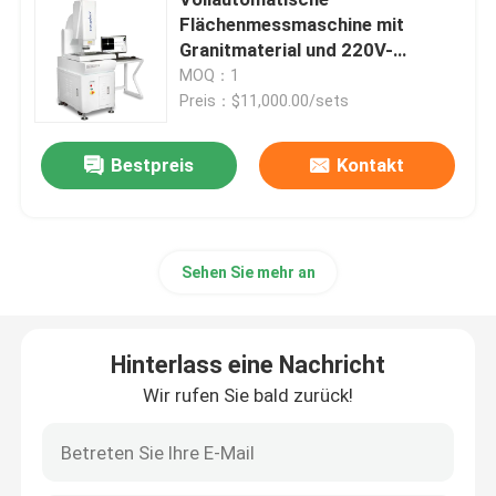
Flächenmessmaschine mit
Granitmaterial und 220V-
2D-Koordinatenmessgerät
Stromversorgung für präzise
MOQ：1
Videomessungen
Preis：$11,000.00/sets
optische beigeordnete Messmaschine
Bestpreis
Kontakt
Konturn-Messmaschine
Videomessmaschinen
Sehen Sie mehr an
Portal-Koordinatenmessgerät
Hinterlass eine Nachricht
Wir rufen Sie bald zurück!
Optische Maß-Maschine OMM
CMM Messmaschine