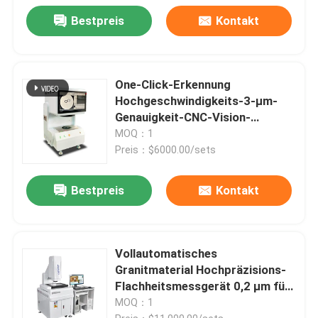
Bestpreis
Kontakt
One-Click-Erkennung
Hochgeschwindigkeits-3-μm-
Genauigkeit-CNC-Vision-
Messmaschine für automatische
MOQ：1
optische Inspektion
Preis：$6000.00/sets
Bestpreis
Kontakt
Vollautomatisches
Granitmaterial Hochpräzisions-
Flachheitsmessgerät 0,2 µm für
Elektronik und Hardware
MOQ：1