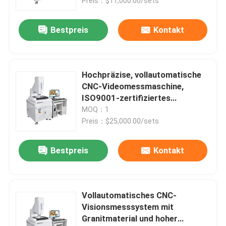
Preis：$11,000.00/sets
Bestpreis
Kontakt
Hochpräzise, vollautomatische
CNC-Videomessmaschine,
ISO9001-zertifiziertes
optisches Messsystem
MOQ：1
Preis：$25,000.00/sets
Bestpreis
Kontakt
Vollautomatisches CNC-
Visionsmesssystem mit
Granitmaterial und hoher