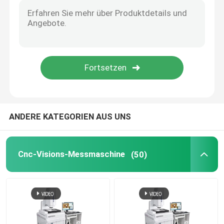
Bild-Maß-Maß-System
Optischer Profilprojektor
Industrielles messendes Mikroskop
ANDERE KATEGORIEN AUS UNS
Manuelle beigeordnete Messmaschine
Flachheits-Messmaschine
Cnc-Visions-Messmaschine
(50)
AOI Testing Machine