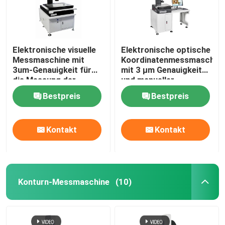
Elektronische visuelle
Elektronische optische
Messmaschine mit
Koordinatenmessmaschin
3um-Genauigkeit für
mit 3 µm Genauigkeit
die Messung der
und manueller
Linienbreite und die
Steuerung für
Bestpreis
Bestpreis
Handregelung der
Präzisionsmessungen
Geschwindigkeit
Kontakt
Kontakt
Konturn-Messmaschine
(10)