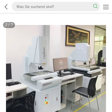
2
/
7