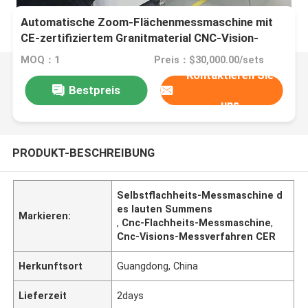
Automatische Zoom-Flächenmessmaschine mit
CE-zertifiziertem Granitmaterial CNC-Vision-
Messsystem
MOQ：1
Preis：$30,000.00/sets
Kontaktieren Sie
Bestpreis
uns
PRODUKT-BESCHREIBUNG
Selbstflachheits-Messmaschine d
es lauten Summens
Markieren:
,
Cnc-Flachheits-Messmaschine
,
Cnc-Visions-Messverfahren CER
Herkunftsort
Guangdong, China
Lieferzeit
2days