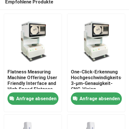
Empfohlene Produkte
Flatness Measuring
One-Click-Erkennung
Machine Offering User
Hochgeschwindigkeits-
Friendly Interface and
3-μm-Genauigkeit-
High Speed Flatness
CNC-Vision-
Zu Hause
Measurement for
Messmaschine für
Anfrage absenden
Anfrage absenden
Enhanced Productivity
automatische
optische Inspektion
Produkte
Videos