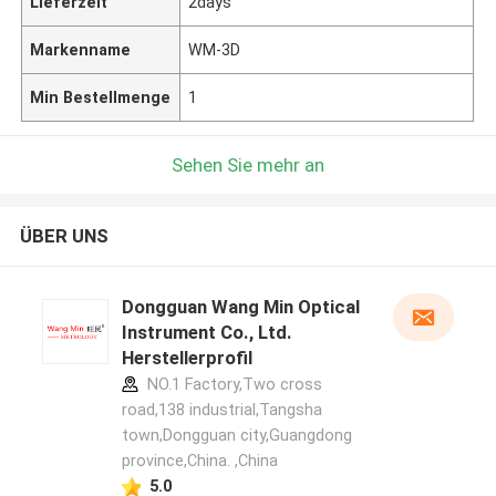
Lieferzeit
2days
Markenname
WM-3D
Min Bestellmenge
1
Sehen Sie mehr an
ÜBER UNS
Dongguan Wang Min Optical
Instrument Co., Ltd.
Herstellerprofil
NO.1 Factory,Two cross
road,138 industrial,Tangsha
town,Dongguan city,Guangdong
province,China. ,China
5.0