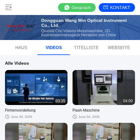
Gespräch
KONTAKT
Dongguan Wang Min Optical Instrument
Co., Ltd.
Qualität Cnc-Visions-Messmaschine, 2D-
Koordinatenmessgerät Hersteller von China
HAUS
VIDEOS
TITELLISTE
WEBSEITE
Alle Videos
03:35
04:00
Firmenvorstellung
Flash-Maschine
June 29, 2026
June 04, 2026