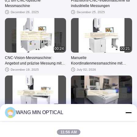
0,1 um CNC-optische
Präzisions-CNC-Videomaschine für
Messmaschine
industrielle Messungen
December 26, 2025
December 25, 2025
00:24
00:21
CNC-Vision-Messmaschine:
Manuelle
Angebot und präzise Messung mit
Koordinatenmessmaschine mit
vollautomatischer Bildverarbeitung
integriertem ISO9001-zertifiziertem
December 19, 2025
July 02, 2026
und Fehleranalyse
Fehlererkennungssystem, das
präzise Messergebnisse
gewährleistet
00:28
00:24
WANG MIN OPTICAL
WM-3D VMS-2010F Manuelles
Große Longmen CNC-
Koordinatenmessgerät ISO9001-
Messmaschine, kundenspezifische
zertifizierte 3D-Inspektionssoftware
Nicht-Standard-Produkte, Video-
July 02, 2026
December 10, 2025
Präzise Inspektion kleiner Objekte
Messmaschine, hohe Genauigkeit
11:56 AM
Guangdong