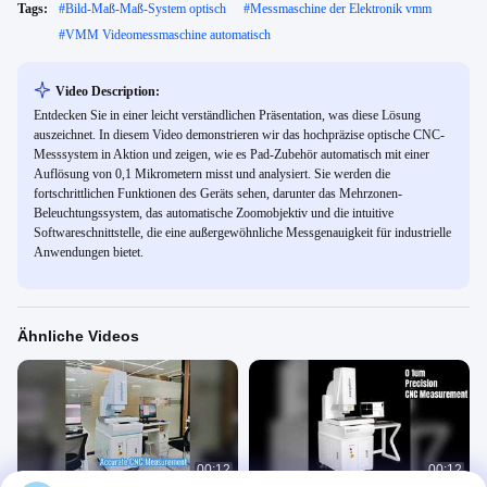
Tags:
#
Bild-Maß-Maß-System optisch
#
Messmaschine der Elektronik vmm
#
VMM Videomessmaschine automatisch
Video Description:
Entdecken Sie in einer leicht verständlichen Präsentation, was diese Lösung
auszeichnet. In diesem Video demonstrieren wir das hochpräzise optische CNC-
Messsystem in Aktion und zeigen, wie es Pad-Zubehör automatisch mit einer
Auflösung von 0,1 Mikrometern misst und analysiert. Sie werden die
fortschrittlichen Funktionen des Geräts sehen, darunter das Mehrzonen-
Beleuchtungssystem, das automatische Zoomobjektiv und die intuitive
Softwareschnittstelle, die eine außergewöhnliche Messgenauigkeit für industrielle
Anwendungen bietet.
Ähnliche Videos
00:12
00:12