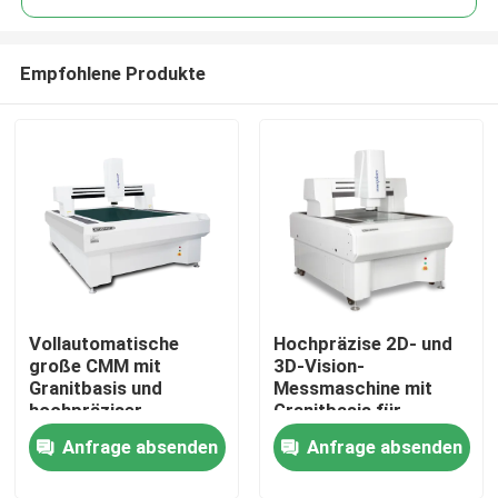
Empfohlene Produkte
Vollautomatische
Hochpräzise 2D- und
Zu Hause
große CMM mit
3D-Vision-
Granitbasis und
Messmaschine mit
hochpräziser
Granitbasis für
Produkte
optischer
Präzisionsteile
Anfrage absenden
Anfrage absenden
Messmaschine
Videos