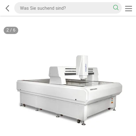
2
/
6