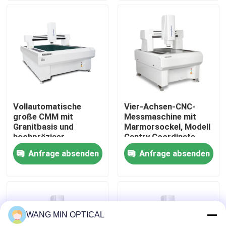
Über uns
Werksbesichtigung
Qualitätskontrolle
Vollautomatische
Vier-Achsen-CNC-
große CMM mit
Messmaschine mit
Kontakt mit uns
Granitbasis und
Marmorsockel, Modell
hochpräziser
Gantry Coordinate
optischer
Measuring Machine
Anfrage absenden
Anfrage absenden
Neuigkeiten
Messmaschine
5040 für Elektronik
und Kunststoffe
Rechtssachen
WANG MIN OPTICAL
Cnc-Visions-Messmaschine