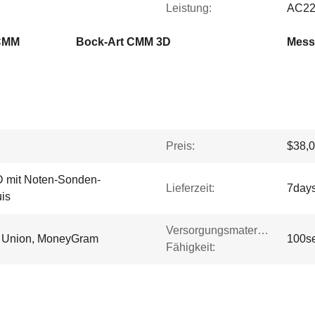
Leistung:
AC22
 CMM
Bock-Art CMM 3D
Mess
Preis:
$38,0
 mit Noten-Sonden-
Lieferzeit:
7day
is
Versorgungsmaterial-
rn Union, MoneyGram
100se
Fähigkeit: