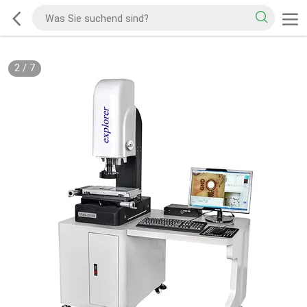
2
/
7