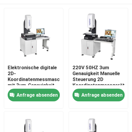
Elektronische digitale
220V 50HZ 3um
2D-
Genauigkeit Manuelle
Koordinatenmessmaschine
Steuerung 2D
mit 3um-Genauigkeit
Koordinatenmessgerät
und manueller
Optisches Messgerät
Zu Hause
Anfrage absenden
Anfrage absenden
Handsteuerung für die
Sichtprüfung 220V
50HZ
Produkte
Videos