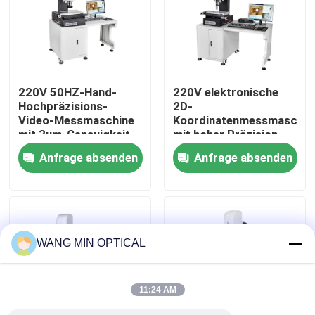
Über uns
Werksbesichtigung
220V 50HZ-Hand-
220V elektronische
Hochpräzisions-
2D-
Video-Messmaschine
Koordinatenmessmaschin
Qualitätskontrolle
mit 3um-Genauigkeit
mit hoher Präzision,
für 2D-
3+L/200um
Anfrage absenden
Anfrage absenden
Koordinatenmessung
Genauigkeit und
Kontakt mit uns
Marmor-Edelstahl-
Konstruktion
Neuigkeiten
WANG MIN OPTICAL
Rechtssachen
11:24 AM
Cnc-Visions-Messmaschine