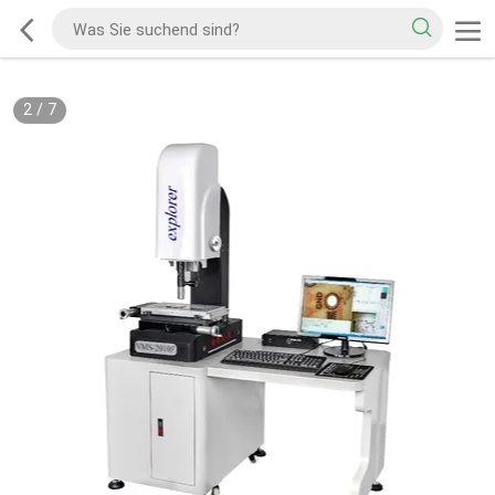
2
/
7