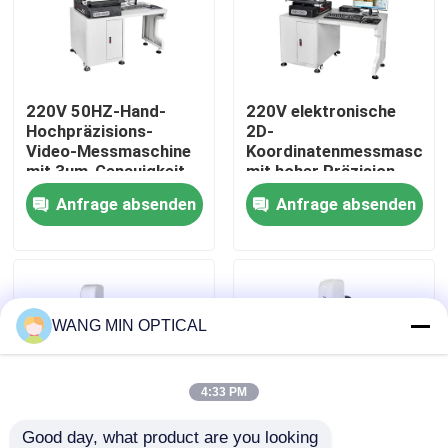
Über uns
220V 50HZ-Hand-
220V elektronische
Werksbesichtigung
Hochpräzisions-
2D-
Video-Messmaschine
Koordinatenmessmaschin
mit 3um-Genauigkeit
mit hoher Präzision,
Qualitätskontrolle
für 2D-
3+L/200um
Anfrage absenden
Anfrage absenden
Koordinatenmessung
Genauigkeit und
Marmor-Edelstahl-
Kontakt mit uns
Konstruktion
Neuigkeiten
WANG MIN OPTICAL
Rechtssachen
4:33 PM
Cnc-Visions-Messmaschine
Good day, what product are you looking 