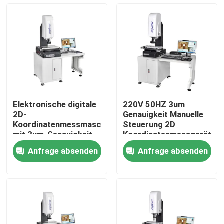
Elektronische digitale
220V 50HZ 3um
2D-
Genauigkeit Manuelle
Koordinatenmessmaschine
Steuerung 2D
mit 3um-Genauigkeit
Koordinatenmessgerät
und manueller
Optisches Messgerät
Anfrage absenden
Anfrage absenden
Handsteuerung für die
Zu Hause
Sichtprüfung 220V
50HZ
Produkte
Videos