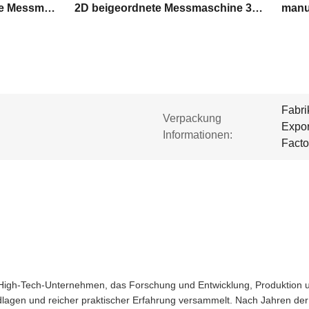
Manuelle 2D beigeordnete Messmaschine
2D beigeordnete Messmaschine 3um
Fabri
Verpackung
Expor
Informationen:
Facto
High-Tech-Unternehmen, das Forschung und Entwicklung, Produktion und
ndlagen und reicher praktischer Erfahrung versammelt. Nach Jahren der