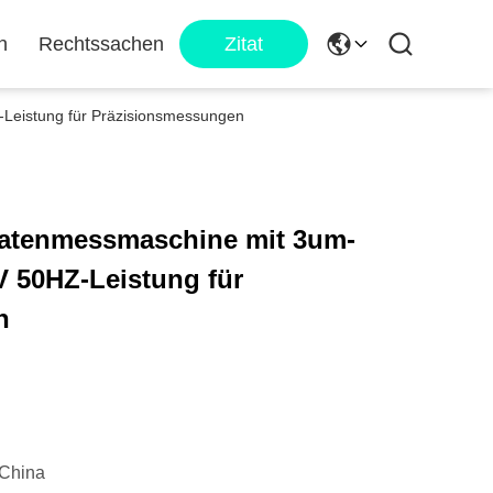
n
Rechtssachen
Zitat
Leistung für Präzisionsmessungen
natenmessmaschine mit 3um-
V 50HZ-Leistung für
n
China