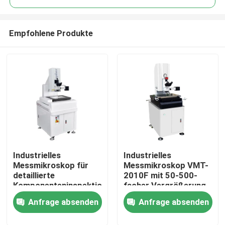
Empfohlene Produkte
Industrielles
Industrielles
Zu Hause
Messmikroskop für
Messmikroskop VMT-
detaillierte
2010F mit 50-500-
Komponenteninspektionen
facher Vergrößerung,
Produkte
und präzise
ISO9001-zertifiziert
Anfrage absenden
Anfrage absenden
Messungen in der
für hochdruckige
industriellen
Bildmessungen
Videos