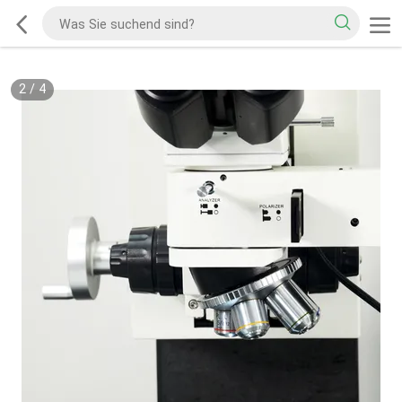
2
/
4