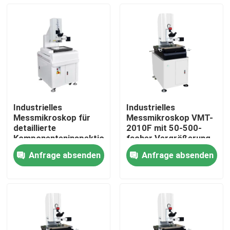
Industrielles
Industrielles
Messmikroskop für
Messmikroskop VMT-
detaillierte
2010F mit 50-500-
Komponenteninspektionen
facher Vergrößerung,
und präzise
ISO9001-zertifiziert
Anfrage absenden
Anfrage absenden
Messungen in der
für hochdruckige
Zu Hause
industriellen
Bildmessungen
Sicherheit optimiert
Produkte
Videos