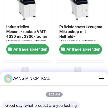
Über uns
Industrielles
Präzisionswerkzeugmach
Werksbesichtigung
Messmikroskop VMT-
Mikroskop mit
4030 mit 2800-facher
Hellfeld-
Vergrößerung, Granit-
Schrägbeleuchtung,
Qualitätskontrolle
Arbeitstisch und
polarisiertem Licht
Anfrage absenden
Anfrage absenden
präziser
und 50-500x
schraubengetriebener
Vergrößerung für die
Kontakt mit uns
Positionierung
industrielle Inspektion
Neuigkeiten
WANG MIN OPTICAL
Rechtssachen
4:21 AM
Cnc-Visions-Messmaschine
Good day, what product are you looking 