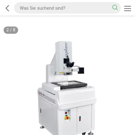
2
/
8