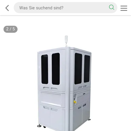
2
/
5