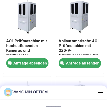
Bauteile
Über uns
Werksbesichtigung
AOI-Prüfmaschine mit
Vollautomatische AOI-
Qualitätskontrolle
hochauflösenden
Prüfmaschine mit
Kameras und
220-V-
intelligenten
Stromversorgung für
Kontakt mit uns
Algorithmen für die
hochpräzise
Anfrage absenden
Anfrage absenden
Fehlerkennung mit
automatisierte
einer Pixelpräzision
optische Inspektion
Neuigkeiten
von 0,002 mm
Rechtssachen
WANG MIN OPTICAL
Cnc-Visions-Messmaschine