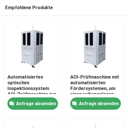
Empfohlene Produkte
Automatisiertes
AOI-Prüfmaschine mit
optisches
automatisierten
Inspektionssystem
Fördersystemen, um
Zu Hause
AOI-Prüfmaschine zur
einen reibungslosen
Sicherstellung der
Materialhandhabungs-
Anfrage absenden
Anfrage absenden
Fehlererkennung und -
und Inspektionsfluss
Produkte
verwaltung bei der
zu ermöglichen
Herstellung
elektronischer
Videos