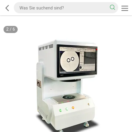
2
/
6