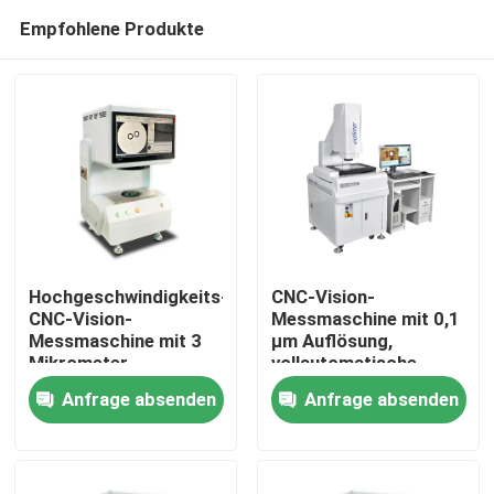
Empfohlene Produkte
Hochgeschwindigkeits-
CNC-Vision-
CNC-Vision-
Messmaschine mit 0,1
Messmaschine mit 3
µm Auflösung,
Zu Hause
Mikrometer
vollautomatische
Genauigkeit für
Bildmessinstrument in
Anfrage absenden
Anfrage absenden
präzise optische
Granitmaterial
Produkte
Inspektion und
automatisierte
Steuerung
Videos