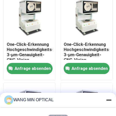
Über uns
Werksbesichtigung
One-Click-Erkennung
One-Click-Erkennung
Qualitätskontrolle
Hochgeschwindigkeits-
Hochgeschwindigkeits-
3-μm-Genauigkeit-
3-μm-Genauigkeit-
CNC-Vision-
CNC-Vision-
Kontakt mit uns
Messmaschine für
Messmaschine für
Anfrage absenden
Anfrage absenden
automatische
automatische
optische Inspektion
optische Inspektion
Neuigkeiten
Rechtssachen
WANG MIN OPTICAL
Cnc-Visions-Messmaschine