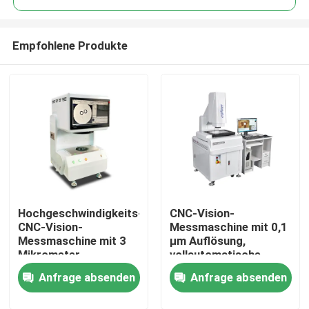
Empfohlene Produkte
Hochgeschwindigkeits-
CNC-Vision-
Zu Hause
CNC-Vision-
Messmaschine mit 0,1
Messmaschine mit 3
µm Auflösung,
Mikrometer
vollautomatische
Produkte
Genauigkeit für
Bildmessinstrument in
Anfrage absenden
Anfrage absenden
präzise optische
Granitmaterial
Inspektion und
Videos