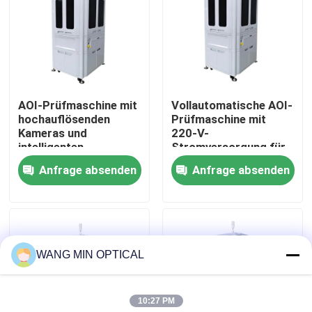
Über uns
Werksbesichtigung
AOI-Prüfmaschine mit
Vollautomatische AOI-
hochauflösenden
Prüfmaschine mit
Qualitätskontrolle
Kameras und
220-V-
intelligenten
Stromversorgung für
Algorithmen für die
hochpräzise
Anfrage absenden
Anfrage absenden
Kontakt mit uns
Fehlerkennung mit
automatisierte
einer Pixelpräzision
optische Inspektion
von 0,002 mm
Neuigkeiten
WANG MIN OPTICAL
Rechtssachen
10:27 PM
Cnc-Visions-Messmaschine