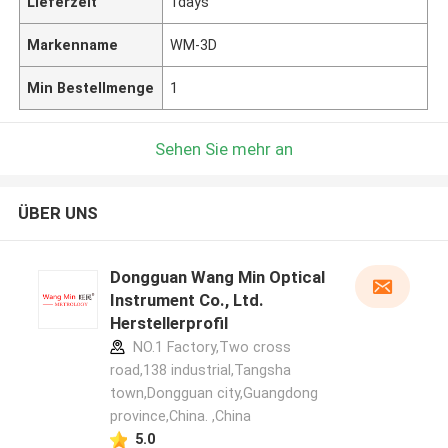
Lieferzeit
1days
Markenname
WM-3D
Min Bestellmenge
1
Sehen Sie mehr an
ÜBER UNS
Dongguan Wang Min Optical
Instrument Co., Ltd.
Herstellerprofil
NO.1 Factory,Two cross
road,138 industrial,Tangsha
town,Dongguan city,Guangdong
province,China. ,China
5.0