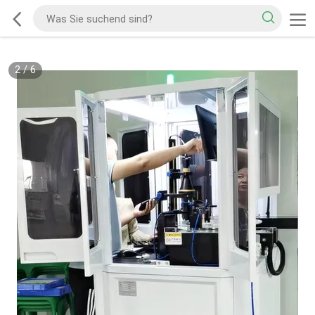
2
/
6