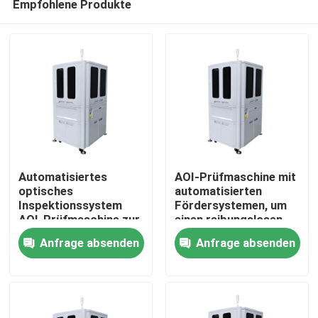
Empfohlene Produkte
Automatisiertes
AOI-Prüfmaschine mit
optisches
automatisierten
Inspektionssystem
Fördersystemen, um
AOI-Prüfmaschine zur
einen reibungslosen
Zu Hause
Sicherstellung der
Materialhandhabungs-
Anfrage absenden
Anfrage absenden
Fehlererkennung und -
und Inspektionsfluss
verwaltung bei der
zu ermöglichen
Produkte
Herstellung
elektronischer
Bauteile
Videos