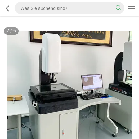
2
/
6