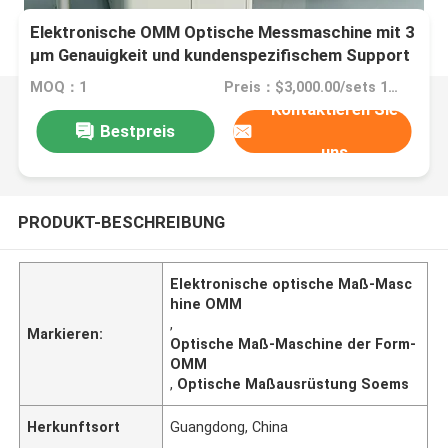
Elektronische OMM Optische Messmaschine mit 3
µm Genauigkeit und kundenspezifischem Support
für Schneidwerkzeug-OEM
MOQ：1
Preis：$3,000.00/sets 1-1 sets
Kontaktieren Sie
Bestpreis
uns
PRODUKT-BESCHREIBUNG
Elektronische optische Maß-Masc
hine OMM
,
Markieren:
Optische Maß-Maschine der Form-
OMM
,
Optische Maßausrüstung Soems
Herkunftsort
Guangdong, China