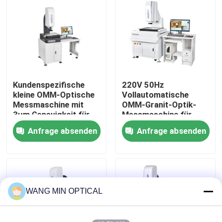
Über uns
Werksbesichtigung
Kundenspezifische
220V 50Hz
Qualitätskontrolle
kleine OMM-Optische
Vollautomatische
Messmaschine mit
OMM-Granit-Optik-
3µm Genauigkeit für
Messmaschine für
Kontakt mit uns
Elektronikprodukte
Elektronik und
Anfrage absenden
Anfrage absenden
Kunststoffe
Neuigkeiten
Rechtssachen
WANG MIN OPTICAL
Cnc-Visions-Messmaschine