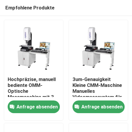
Empfohlene Produkte
Hochpräzise, manuell
3um-Genauigkeit
bediente OMM-
Kleine CMM-Maschine
Optische
Manuelles
Zu Hause
Messmaschine mit 3
Videomesssystem für
µm Genauigkeit
elektronische
Anfrage absenden
Anfrage absenden
Produkte
Produkte
Videos