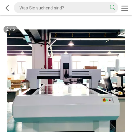
2
/
6