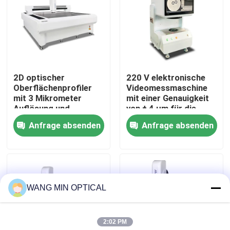
Über uns
Werksbesichtigung
2D optischer
220 V elektronische
Oberflächenprofiler
Videomessmaschine
Qualitätskontrolle
mit 3 Mikrometer
mit einer Genauigkeit
Auflösung und
von ± 4 μm für die
Handsteuerung für
industrielle Detektion
Anfrage absenden
Anfrage absenden
Kontakt mit uns
präzise Messungen
Neuigkeiten
WANG MIN OPTICAL
Rechtssachen
2:02 PM
Cnc-Visions-Messmaschine