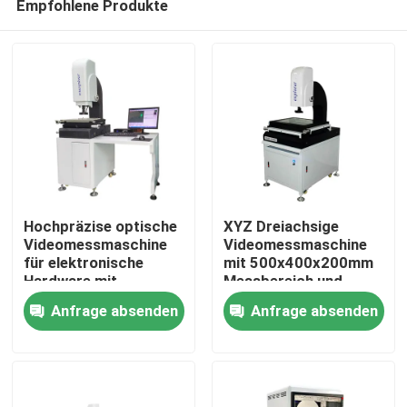
Empfohlene Produkte
Hochpräzise optische
XYZ Dreiachsige
Videomessmaschine
Videomessmaschine
für elektronische
mit 500x400x200mm
Hardware mit
Messbereich und
Zu Hause
330*230mm Glastisch
RoHS-ISO9001-
Anfrage absenden
Anfrage absenden
Zertifizierung
Produkte
Videos