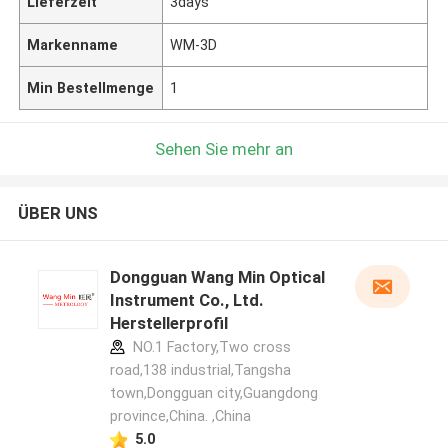
Lieferzeit
3days
Markenname
WM-3D
Min Bestellmenge
1
Sehen Sie mehr an
ÜBER UNS
Dongguan Wang Min Optical
Instrument Co., Ltd.
Herstellerprofil
NO.1 Factory,Two cross
road,138 industrial,Tangsha
town,Dongguan city,Guangdong
province,China. ,China
5.0