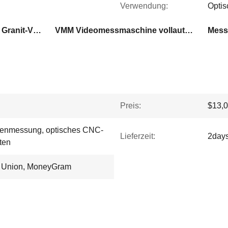
Verwendung:
Optis
Videomessmaschine des Granit-VMM
VMM Videomessmaschine vollautomatisch
Mess
Preis:
$13,0
henmessung, optisches CNC-
Lieferzeit:
2day
ten
rn Union, MoneyGram