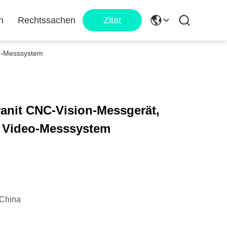
n
Rechtssachen
Zitat
eo-Messsystem
anit CNC-Vision-Messgerät,
es Video-Messsystem
China