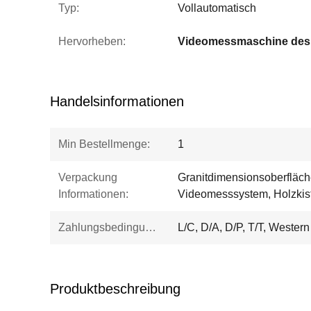
Typ:
Vollautomatisch
Hervorheben:
Handelsinformationen
Min Bestellmenge:
1
Verpackung
Granitdimensionsoberfläc
Informationen:
Videomesssystem, Holzkis
Zahlungsbedingungen:
L/C, D/A, D/P, T/T, Weste
Produktbeschreibung