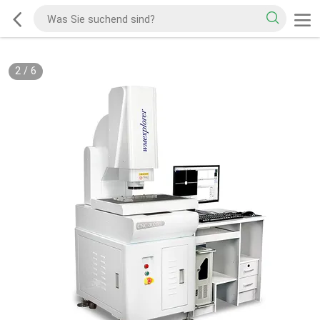
2
/
6