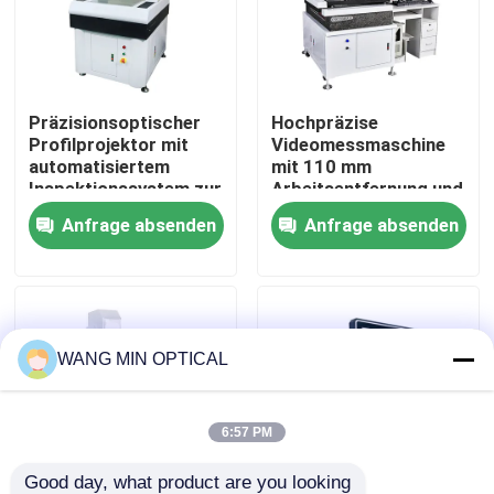
Über uns
Präzisionsoptischer
Hochpräzise
Werksbesichtigung
Profilprojektor mit
Videomessmaschine
automatisiertem
mit 110 mm
Inspektionssystem zur
Arbeitsentfernung und
Qualitätskontrolle
genauen Messung und
vollständiger CNC-
Anfrage absenden
Anfrage absenden
Fehlererkennung in der
Schließschleifbewegungs
Elektronik
Kontakt mit uns
Neuigkeiten
WANG MIN OPTICAL
Rechtssachen
6:57 PM
Cnc-Visions-Messmaschine
Good day, what product are you looking 